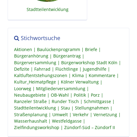
Stadtteilentwicklung
Stichwortsuche
Aktionen
Baulückenprogramm
Briefe
Bürgeranhörung
Bürgerantrag
Bürgerversammlung
Bürgerworkshop Stadt Köln
Defizite
Fahrrad
Flüchtlinge
Jugendhilfe
Kaltluftentstehungszonen
Klima
Kommentare
Kultur_Heimatpflege
Kölner Verwaltung
Loorweg
Mitgliederversammlung
Neubaugebiete
OB-Wahl
Politik
Porz
Ranzeler Straße
Runder Tisch
Schmittgasse
Stadtteilentwicklung
Stau
Stellungnahmen
Straßenplanung
Umwelt
Verkehr
Vernetzung
Wasserhaushalt
Westfeldgasse
Zielfindungsworkshop
Zündorf-Süd – Zündorf II