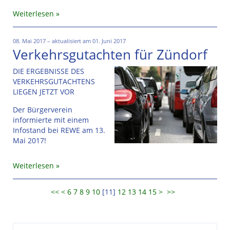
Weiterlesen
08. Mai 2017 – aktualisiert am 01. Juni 2017
Verkehrsgutachten für Zündorf
DIE ERGEBNISSE DES
VERKEHRSGUTACHTENS
LIEGEN JETZT VOR
Der Bürgerverein
informierte mit einem
Infostand bei REWE am 13.
Mai 2017!
Weiterlesen
<<
<
6
7
8
9
10
[
11
]
12
13
14
15
>
>>