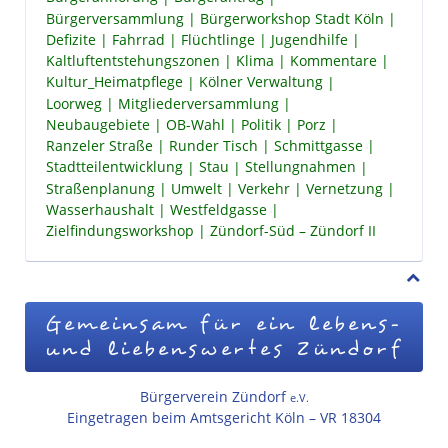
Bürgerversammlung
Bürgerworkshop Stadt Köln
Defizite
Fahrrad
Flüchtlinge
Jugendhilfe
Kaltluftentstehungszonen
Klima
Kommentare
Kultur_Heimatpflege
Kölner Verwaltung
Loorweg
Mitgliederversammlung
Neubaugebiete
OB-Wahl
Politik
Porz
Ranzeler Straße
Runder Tisch
Schmittgasse
Stadtteilentwicklung
Stau
Stellungnahmen
Straßenplanung
Umwelt
Verkehr
Vernetzung
Wasserhaushalt
Westfeldgasse
Zielfindungsworkshop
Zündorf-Süd – Zündorf II
Gemeinsam für ein lebens-
und liebenswertes Zündorf
Bürgerverein Zündorf
e.V.
Eingetragen beim Amtsgericht Köln – VR 18304