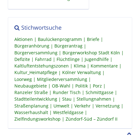
Stichwortsuche
Aktionen
Baulückenprogramm
Briefe
Bürgeranhörung
Bürgerantrag
Bürgerversammlung
Bürgerworkshop Stadt Köln
Defizite
Fahrrad
Flüchtlinge
Jugendhilfe
Kaltluftentstehungszonen
Klima
Kommentare
Kultur_Heimatpflege
Kölner Verwaltung
Loorweg
Mitgliederversammlung
Neubaugebiete
OB-Wahl
Politik
Porz
Ranzeler Straße
Runder Tisch
Schmittgasse
Stadtteilentwicklung
Stau
Stellungnahmen
Straßenplanung
Umwelt
Verkehr
Vernetzung
Wasserhaushalt
Westfeldgasse
Zielfindungsworkshop
Zündorf-Süd – Zündorf II