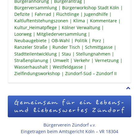
Bürgeranhörung
Bürgerantrag
Bürgerversammlung
Bürgerworkshop Stadt Köln
Defizite
Fahrrad
Flüchtlinge
Jugendhilfe
Kaltluftentstehungszonen
Klima
Kommentare
Kultur_Heimatpflege
Kölner Verwaltung
Loorweg
Mitgliederversammlung
Neubaugebiete
OB-Wahl
Politik
Porz
Ranzeler Straße
Runder Tisch
Schmittgasse
Stadtteilentwicklung
Stau
Stellungnahmen
Straßenplanung
Umwelt
Verkehr
Vernetzung
Wasserhaushalt
Westfeldgasse
Zielfindungsworkshop
Zündorf-Süd – Zündorf II
Gemeinsam für ein lebens-
und liebenswertes Zündorf
Bürgerverein Zündorf
e.V.
Eingetragen beim Amtsgericht Köln – VR 18304