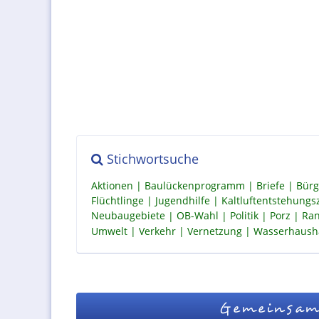
Stichwortsuche
Aktionen
Baulückenprogramm
Briefe
Bürg
Flüchtlinge
Jugendhilfe
Kaltluftentstehung
Neubaugebiete
OB-Wahl
Politik
Porz
Ran
Umwelt
Verkehr
Vernetzung
Wasserhaush
Gemeinsam