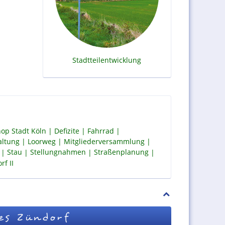
Stadtteilentwicklung
op Stadt Köln
Defizite
Fahrrad
altung
Loorweg
Mitgliederversammlung
Stau
Stellungnahmen
Straßenplanung
f II
es Zündorf