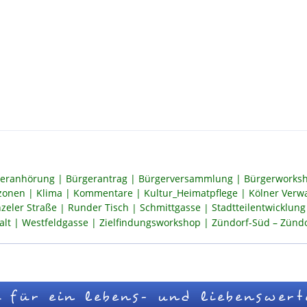
eranhörung
Bürgerantrag
Bürgerversammlung
Bürgerworksh
szonen
Klima
Kommentare
Kultur_Heimatpflege
Kölner Verw
zeler Straße
Runder Tisch
Schmittgasse
Stadtteilentwicklung
alt
Westfeldgasse
Zielfindungsworkshop
Zündorf-Süd – Zündor
 für ein lebens- und liebenswert