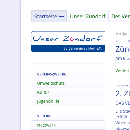
Startseite
Unser Zündorf
Der Ver
Artike
21. Juni 
Zün
Am 8.5.
Weiter
VEREINSZWECKE
Umweltschutz
27. März 
2. 
Kultur
Jugendhilfe
DAS V
Die Sta
VEREIN
erfüllt
Worksh
Netzwerk
abgesa