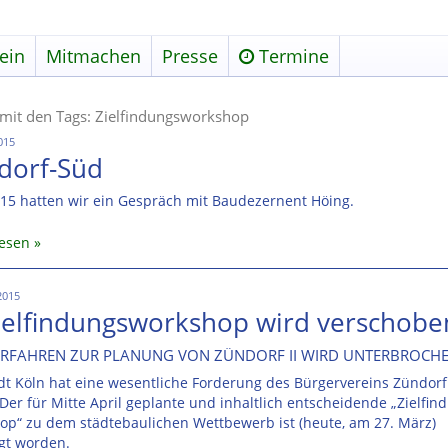
ein
Mitmachen
Presse
Termine
l mit den Tags: Zielfindungsworkshop
2015
dorf-Süd
15 hatten wir ein Gespräch mit Baudezernent Höing.
lesen
2015
Zielfindungsworkshop wird verschobe
ERFAHREN ZUR PLANUNG VON ZÜNDORF II WIRD UNTERBROCH
dt Köln hat eine wesentliche Forderung des Bürgervereins Zündorf 
. Der für Mitte April geplante und inhaltlich entscheidende „Zielfin
op“ zu dem städtebaulichen Wettbewerb ist (heute, am 27. März)
gt worden.