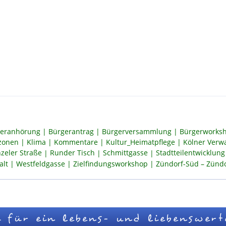
eranhörung
Bürgerantrag
Bürgerversammlung
Bürgerworksh
szonen
Klima
Kommentare
Kultur_Heimatpflege
Kölner Verw
zeler Straße
Runder Tisch
Schmittgasse
Stadtteilentwicklung
alt
Westfeldgasse
Zielfindungsworkshop
Zündorf-Süd – Zündor
 für ein lebens- und liebenswert