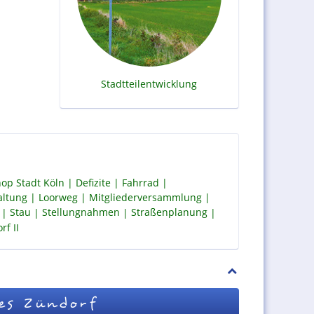
Stadtteilentwicklung
op Stadt Köln
Defizite
Fahrrad
altung
Loorweg
Mitgliederversammlung
Stau
Stellungnahmen
Straßenplanung
f II
es Zündorf