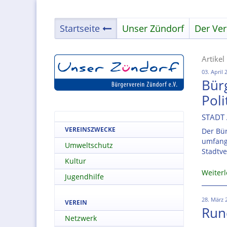
Startseite
Unser Zündorf
Der Ver
Artikel
03. April 
Bürg
Poli
STADT 
VEREINSZWECKE
Der Bür
umfang
Umweltschutz
Stadtve
Kultur
Weiter
Jugendhilfe
28. März 
VEREIN
Run
Netzwerk