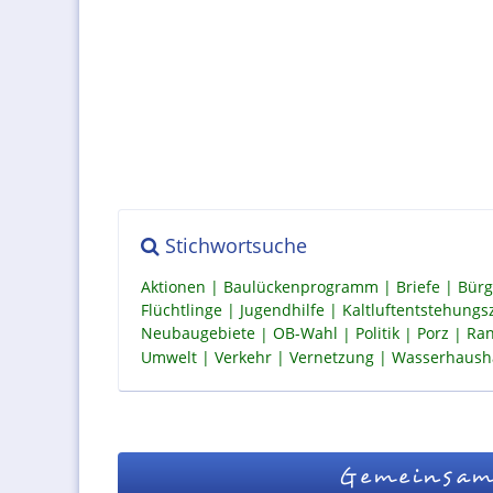
Stichwortsuche
Aktionen
Baulückenprogramm
Briefe
Bürg
Flüchtlinge
Jugendhilfe
Kaltluftentstehung
Neubaugebiete
OB-Wahl
Politik
Porz
Ran
Umwelt
Verkehr
Vernetzung
Wasserhaush
Gemeinsam