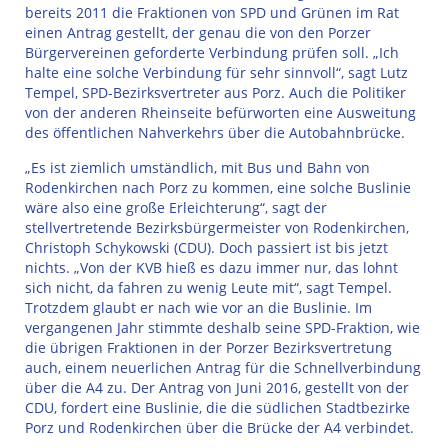
bereits 2011 die Fraktionen von SPD und Grünen im Rat
einen Antrag gestellt, der genau die von den Porzer
Bürgervereinen geforderte Verbindung prüfen soll. „Ich
halte eine solche Verbindung für sehr sinnvoll“, sagt Lutz
Tempel, SPD-Bezirksvertreter aus Porz. Auch die Politiker
von der anderen Rheinseite befürworten eine Ausweitung
des öffentlichen Nahverkehrs über die Autobahnbrücke.
„Es ist ziemlich umständlich, mit Bus und Bahn von
Rodenkirchen nach Porz zu kommen, eine solche Buslinie
wäre also eine große Erleichterung“, sagt der
stellvertretende Bezirksbürgermeister von Rodenkirchen,
Christoph Schykowski (CDU). Doch passiert ist bis jetzt
nichts. „Von der KVB hieß es dazu immer nur, das lohnt
sich nicht, da fahren zu wenig Leute mit“, sagt Tempel.
Trotzdem glaubt er nach wie vor an die Buslinie. Im
vergangenen Jahr stimmte deshalb seine SPD-Fraktion, wie
die übrigen Fraktionen in der Porzer Bezirksvertretung
auch, einem neuerlichen Antrag für die Schnellverbindung
über die A4 zu. Der Antrag von Juni 2016, gestellt von der
CDU, fordert eine Buslinie, die die südlichen Stadtbezirke
Porz und Rodenkirchen über die Brücke der A4 verbindet.