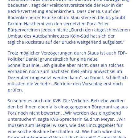
bedeuten“, sagt der Fraktionsvorsitzende der FDP in der
Bezirksvertretung Rodenkirchen. Dass der Bus auf der
Rodenkirchener Brücke oft im Stau stecken bleibt, glaubt
Fakhim-Haschemi von den vernetzten Porz-Poller
Bürgervereinen jedoch nicht: „Durch den abgeschlossenen
Umbau des Autobahnkreuzes Köln-Süd hat sich der
tägliche Rückstau auf der Brücke weitgehend aufgelöst.“
Trotz möglicher Verzögerungen durch Staus ist auch FDP-
Politiker Daniel grundsätzlich für eine neue
Schnellbuslinie. „Ich glaube aber nicht, dass ein solches
Vorhaben noch zum nächsten KVB-Fahrplanwechsel im
Dezember umgesetzt werden kann“, so Daniel. Schließlich
müssten die Verkehrs-Betriebe den Vorschlag erst noch
prüfen.
So sehen es auch die KVB. Die Verkehrs-Betriebe wollten
den bei ihnen ebenfalls eingegangenen Bürgerantrag aus
Porz noch nicht bewerten. „Wir werden das eingehend
untersuchen“, sagte KVB-Sprecherin Gudrun Meyer. „Wir
müssen zum Beispiel wissen, wie das Einzugsgebiet für
eine solche Buslinie beschaffen ist. Wie hoch wäre das
Fahrgastaufkommen? Wie ist die Fahrzeit?“ Grundsätzlich