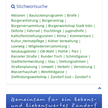
Stichwortsuche
Aktionen
Baulückenprogramm
Briefe
Bürgeranhörung
Bürgerantrag
Bürgerversammlung
Bürgerworkshop Stadt Köln
Defizite
Fahrrad
Flüchtlinge
Jugendhilfe
Kaltluftentstehungszonen
Klima
Kommentare
Kultur_Heimatpflege
Kölner Verwaltung
Loorweg
Mitgliederversammlung
Neubaugebiete
OB-Wahl
Politik
Porz
Ranzeler Straße
Runder Tisch
Schmittgasse
Stadtteilentwicklung
Stau
Stellungnahmen
Straßenplanung
Umwelt
Verkehr
Vernetzung
Wasserhaushalt
Westfeldgasse
Zielfindungsworkshop
Zündorf-Süd – Zündorf II
Gemeinsam für ein lebens-
und liebenswertes Zündorf