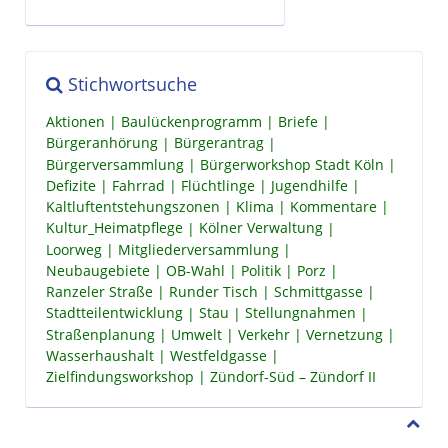
Stichwortsuche
Aktionen
Baulückenprogramm
Briefe
Bürgeranhörung
Bürgerantrag
Bürgerversammlung
Bürgerworkshop Stadt Köln
Defizite
Fahrrad
Flüchtlinge
Jugendhilfe
Kaltluftentstehungszonen
Klima
Kommentare
Kultur_Heimatpflege
Kölner Verwaltung
Loorweg
Mitgliederversammlung
Neubaugebiete
OB-Wahl
Politik
Porz
Ranzeler Straße
Runder Tisch
Schmittgasse
Stadtteilentwicklung
Stau
Stellungnahmen
Straßenplanung
Umwelt
Verkehr
Vernetzung
Wasserhaushalt
Westfeldgasse
Zielfindungsworkshop
Zündorf-Süd – Zündorf II