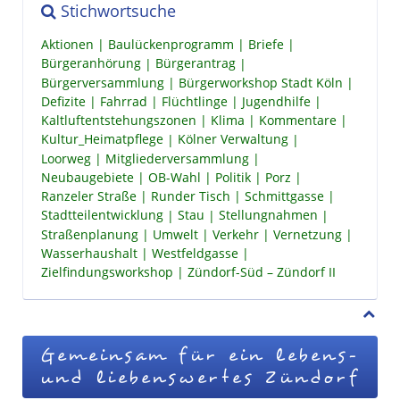
Stichwortsuche
Aktionen
Baulückenprogramm
Briefe
Bürgeranhörung
Bürgerantrag
Bürgerversammlung
Bürgerworkshop Stadt Köln
Defizite
Fahrrad
Flüchtlinge
Jugendhilfe
Kaltluftentstehungszonen
Klima
Kommentare
Kultur_Heimatpflege
Kölner Verwaltung
Loorweg
Mitgliederversammlung
Neubaugebiete
OB-Wahl
Politik
Porz
Ranzeler Straße
Runder Tisch
Schmittgasse
Stadtteilentwicklung
Stau
Stellungnahmen
Straßenplanung
Umwelt
Verkehr
Vernetzung
Wasserhaushalt
Westfeldgasse
Zielfindungsworkshop
Zündorf-Süd – Zündorf II
Gemeinsam für ein lebens-
und liebenswertes Zündorf