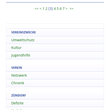
<<
<
1
2
[
3
]
4
5
6
7
>
>>
VEREINSZWECKE
Umweltschutz
Kultur
Jugendhilfe
VEREIN
Netzwerk
Chronik
ZÜNDORF
Defizite